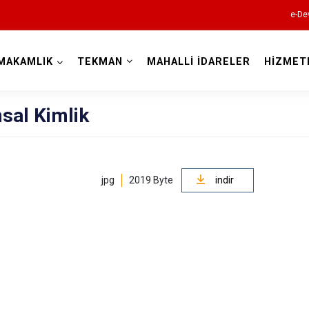
e-De
MAKAMLIK
TEKMAN
MAHALLİ İDARELER
HİZMET
Erzurum
sal Kimlik
jpg
2019 Byte
indir
Aşkale
Çat
Hınıs
Horasan
Aziziye
İspir