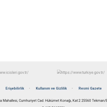
Karaçoban
Karayazı
Köprüköy
Narman
Erişebilirlik
Kullanım ve Gizlilik
Resmi Gazete
a Mahallesi, Cumhuriyet Cad. Hükümet Konağı, Kat:2 25560 Tekma