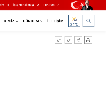
vlet
İçişleri Bakanlığı
Erzurum
LERİMİZ
GÜNDEM
İLETİŞİM
24
°C
Oltu
Olur
Pasinler
Pazaryolu
Şenkaya
Tekman