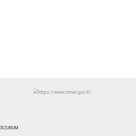
Tortum
Uzundere
Palandöken
Yakutiye
n/ERZURUM