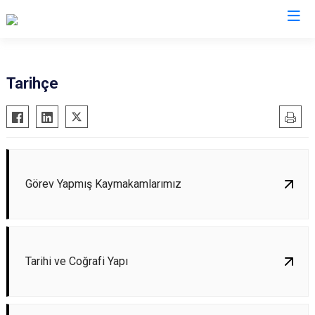
Erzurum
Tarihçe
Aşkale
Oltu
Çat
Olur
Hınıs
Pasinler
Horasan
Pazaryolu
Görev Yapmış Kaymakamlarımız
Aziziye
Şenkaya
İspir
Tekman
Karaçoban
Tortum
Tarihi ve Coğrafi Yapı
Karayazı
Uzundere
Köprüköy
Palandöken
Narman
Yakutiye